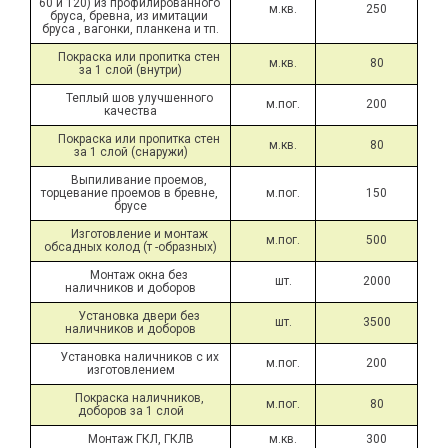
60 и 120) из профилированного 
м.кв.
250
бруса, бревна, из имитации 
бруса , вагонки, планкена и тп.
Покраска или пропитка стен 
м.кв.
80
за 1 слой (внутри)
Теплый шов улучшенного 
м.пог.
200
качества
Покраска или пропитка стен 
м.кв.
80
за 1 слой (снаружи)
Выпиливание проемов, 
торцевание проемов в бревне, 
м.пог.
150
брусе
Изготовление и монтаж 
м.пог.
500
обсадных колод (т -образных)
Монтаж окна без 
шт.
2000
наличников и доборов
Установка двери без 
шт.
3500
наличников и доборов
Установка наличников с их 
м.пог.
200
изготовлением
Покраска наличников, 
м.пог.
80
доборов за 1 слой
Монтаж ГКЛ, ГКЛВ
м.кв.
300