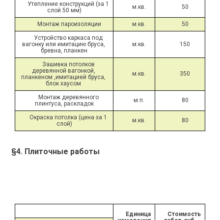
Утепление конструкций (за 1 
м.кв.
50
слой 50 мм)
Монтаж пароизоляции
м.кв.
50
Устройство каркаса под 
вагонку или имитацию бруса, 
м.кв.
150
бревна, планкен
Зашивка потолков 
деревянной вагонкой, 
м.кв.
350
планкеном ,имитацией бруса, 
блок хаусом 
Монтаж деревянного 
м.п.
80
плинтуса, раскладок
Окраска потолка (цена за 1 
м.кв.
80
слой)
§4. Плиточные работы
Единица 
Стоимость 