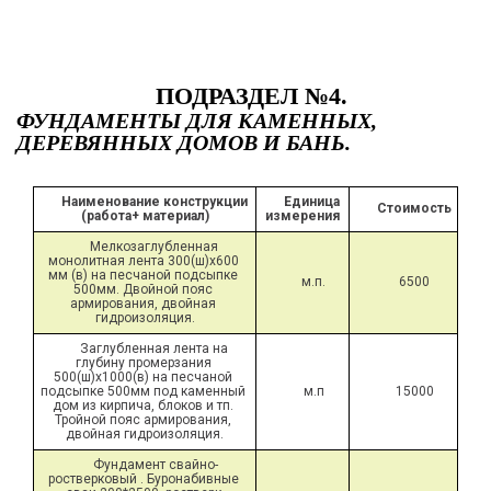
ПОДРАЗДЕЛ №4.
ФУНДАМЕНТЫ ДЛЯ КАМЕННЫХ,
ДЕРЕВЯННЫХ ДОМОВ И БАНЬ.
Наименование конструкции 
Единица 
Стоимость
(работа+ материал)
измерения
Мелкозаглубленная 
монолитная лента 300(ш)х600 
мм (в) на песчаной подсыпке 
м.п.
6500
500мм. Двойной пояс 
армирования, двойная 
гидроизоляция.
Заглубленная лента на 
глубину промерзания 
500(ш)х1000(в) на песчаной 
подсыпке 500мм под каменный 
м.п
15000
дом из кирпича, блоков и тп. 
Тройной пояс армирования, 
двойная гидроизоляция.
Фундамент свайно-
ростверковый . Буронабивные 