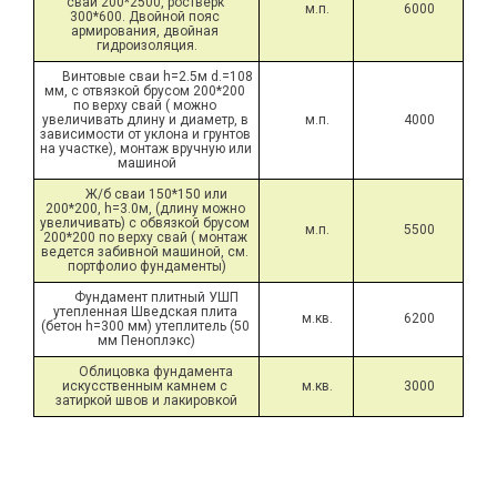
сваи 200*2500, ростверк 
м.п.
6000
300*600. Двойной пояс 
армирования, двойная 
гидроизоляция.
Винтовые сваи h=2.5м d.=108 
мм, с отвязкой брусом 200*200 
по верху свай ( можно 
увеличивать длину и диаметр, в 
м.п.
4000
зависимости от уклона и грунтов 
на участке), монтаж вручную или 
машиной
Ж/б сваи 150*150 или 
200*200, h=3.0м, (длину можно 
увеличивать) с обвязкой брусом 
м.п.
5500
200*200 по верху свай ( монтаж 
ведется забивной машиной, см. 
портфолио фундаменты)
Фундамент плитный УШП 
утепленная Шведская плита 
м.кв.
6200
(бетон h=300 мм) утеплитель (50 
мм Пеноплэкс)
Облицовка фундамента 
искусственным камнем с 
м.кв.
3000
затиркой швов и лакировкой