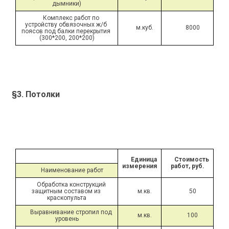
дымники)
Комплекс работ по 
устройству обвязочных ж/б 
м.куб.
8000
поясов под балки перекрытия 
(300*200, 200*200)
§3. Потолки
Единица 
Стоимость 
измерения
работ, руб.
Наименование работ
Обработка конструкций 
защитным составом из 
м.кв.
50
краскопульта
Выравнивание стропил под 
м.кв.
100
уровень