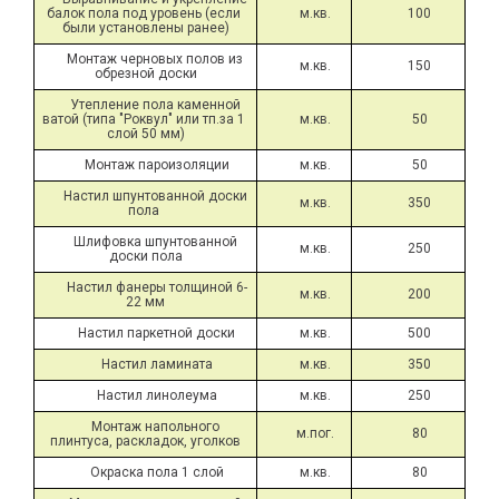
балок пола под уровень (если 
м.кв.
100
были установлены ранее)
Монтаж черновых полов из 
м.кв.
150
обрезной доски
Утепление пола каменной 
ватой (типа "Роквул" или тп.за 1 
м.кв.
50
слой 50 мм)
Монтаж пароизоляции
м.кв.
50
Настил шпунтованной доски 
м.кв.
350
пола 
Шлифовка шпунтованной 
м.кв.
250
доски пола
Настил фанеры толщиной 6-
м.кв.
200
22 мм
Настил паркетной доски
м.кв.
500
Настил ламината
м.кв.
350
Настил линолеума
м.кв.
250
Монтаж напольного 
м.пог.
80
плинтуса, раскладок, уголков
Окраска пола 1 слой
м.кв.
80