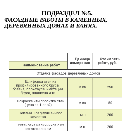
ПОДРАЗДЕЛ №5.
ФАСАДНЫЕ РАБОТЫ В КАМЕННЫХ,
ДЕРЕВЯННЫХ ДОМАХ И БАНЯХ.
Единица 
Стоимость 
измерения
работ, руб.
Наименование работ
Отделка фасадов деревянных домов
Шлифовка стен из 
профилированного бруса, 
м.кв.
250
бревна, блок-хауса, имитации 
бруса, планкена и тп.
Покраска или пропитка стен 
м.кв.
80
(цена за 1 слой)
Теплый шов улучшенного 
м.п
200
качества
Установка наличников с их 
м.п.
200
изготовлением