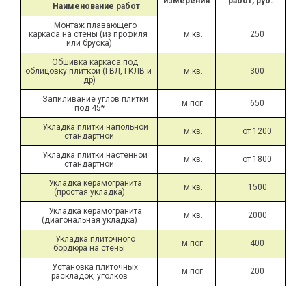
измерения
работ, руб.
Наименование работ
Монтаж плавающего 
каркаса на стены (из профиля 
м.кв.
250
или бруска)
Обшивка каркаса под 
облицовку плиткой (ГВЛ, ГКЛВ и 
м.кв.
300
др)
Запиливание углов плитки 
м.пог.
650
под 45*
Укладка плитки напольной 
м.кв.
от 1200
стандартной
Укладка плитки настенной 
м.кв.
от 1800
стандартной
Укладка керамогранита 
м.кв.
1500
(простая укладка)
Укладка керамогранита 
м.кв.
2000
(диагональная укладка)
Укладка плиточного 
м.пог.
400
бордюра на стены
Установка плиточных 
м.пог.
200
раскладок, уголков