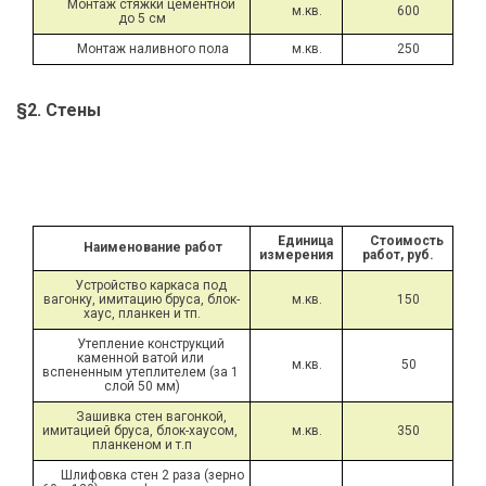
Монтаж стяжки цементной 
м.кв.
600
до 5 см
Монтаж наливного пола
м.кв.
250
§2. Стены
Единица 
Стоимость 
Наименование работ
измерения
работ, руб.
Устройство каркаса под 
вагонку, имитацию бруса, блок-
м.кв.
150
хаус, планкен и тп.
Утепление конструкций 
каменной ватой или 
м.кв.
50
вспененным утеплителем (за 1 
слой 50 мм)
Зашивка стен вагонкой, 
имитацией бруса, блок-хаусом, 
м.кв.
350
планкеном и т.п
Шлифовка стен 2 раза (зерно 