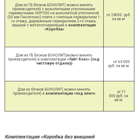
Дом из ГБ блоков БОНОЛИТ( можно менять 
производителя) с монолитными утепленными 
перемычками 300*200 на монолитной утепленной 
от 24000  руб. 
(50 мм Пеноплэкс) плите с плитным перекрытием 1-
за кв.м.
го этажа, деревянным перекрытием 2-го этажа, 
крышей с металлочерепицей в 
комплектации 
«Коробка»
Дом из ГБ блоков БОНОЛИТ(можно менять 
производителя) в комплектации 
«Уайт-бокс» (под 
от 64 000 
чистовую отделку)
руб. за кв.м.
Дом из блоков БОНОЛИТ( можно менять 
от 71 
производителя) в 
комплектации «под ключ»
000 руб. за 
кв.м.
Комплектация «Коробка без внешней