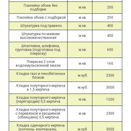
Поклейка обоев без 
м.кв.
200
подборки
Поклейка обоев с подборкой
м.кв.
250
Штукатурка под правило
м.кв.
400
Штукатурка по маякам 
м.кв.
450
высококачественная
Шпатлевка, шлифовка, 
грунтовка (подготовка под 
м.кв.
600
покраску)
Покраска 2 слоя 
м.кв.
160
водоэмульсионной эмали
Кладка газо и пенобетонных 
м.куб.
2300
блоков
Кладка полуторного кирпича 
м.куб.
3000
в 1,5 кирпича
Кладка полуторного кирпича 
м.кв.
1200
(перегородки) 0,5 кирпича
Кладка полуторного кирпича 
с перевязкой и расшивкой 
м.кв.
2300
(облицовка) 0,5 кирпича
Кладка одинарного кирпича 
(колонны, вентканалы, 
м.куб.
3000