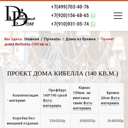
+7(499)703-40-76
+7(920)156-68-65
+7(910)931-05-74
Вы здесь:
Главная
/
Проекты
/
Дома из бревна
/
Проект
дома Кибелла (140 кв.м.)
ПРОЕКТ ДОМА КИБЕЛЛА (140 КВ.М.)
Каркас
Профбрус
150мм. на
Бревно
Комплектация
140*190 сухой
винтовых
24см
Фото
- материал
Фото
сваях
Фото
материала
.
материала
.
материала
.
Коробка без
3360000р.
3080000р.
3640000р.
внешней отделки