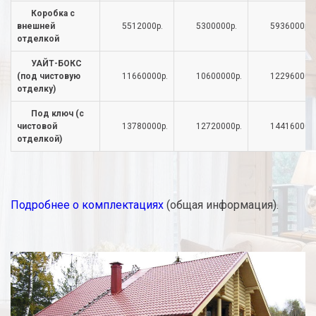
Коробка с
внешней
5512000р.
5300000р.
5936000р.
отделкой
УАЙТ-БОКС
(под чистовую
11660000р.
10600000р.
12296000р.
отделку)
Под ключ (с
чистовой
13780000р.
12720000р.
14416000р.
отделкой)
Подробнее о комплектациях
(общая информация).