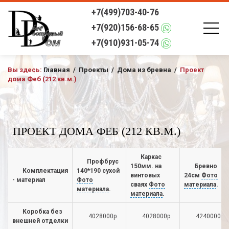
+7(499)703-40-76
+7(920)156-68-65
+7(910)931-05-74
Вы здесь:
Главная
/
Проекты
/
Дома из бревна
/
Проект
дома Феб (212 кв.м.)
ПРОЕКТ ДОМА ФЕБ (212 КВ.М.)
Каркас
Профбрус
150мм. на
Бревно
Комплектация
140*190 сухой
винтовых
24см
Фото
- материал
Фото
сваях
Фото
материала
.
материала
.
материала
.
Коробка без
4028000р.
4028000р.
4240000р.
внешней отделки