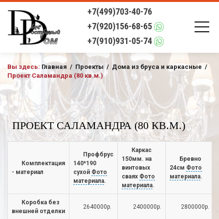
+7(499)703-40-76
+7(920)156-68-65
+7(910)931-05-74
Вы здесь:
Главная
/
Проекты
/
Дома из бруса и каркасные
/
Проект Саламандра (80 кв.м.)
ПРОЕКТ САЛАМАНДРА (80 КВ.М.)
Каркас
Профбрус
150мм. на
Бревно
Комплектация
140*190
винтовых
24см
Фото
- материал
сухой
Фото
сваях
Фото
материала
.
материала
.
материала
.
Коробка без
2640000р.
2400000р.
2800000р.
внешней отделки