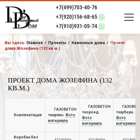
+7(499)703-40-76
+7(920)156-68-65
+7(910)931-05-74
Вы здесь:
Главная
/
Проекты
/
Каменные дома
/
Проект
дома Жозефина (132 кв.м.)
ПРОЕКТ ДОМА ЖОЗЕФИНА (132
КВ.М.)
ГАЗОБЕТОН
ГАЗОБЕТ
ГАЗОБЕТОН
+короед.
+хауберк.
Комплектация
+кирпич.
Фото
Фото
Фото
материала
.
материала
.
материала
.
Коробка без