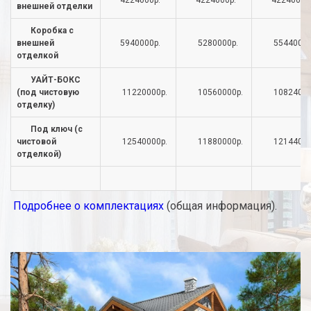
4224000р.
4224000р.
4224000р
внешней отделки
Коробка с
внешней
5940000р.
5280000р.
5544000р
отделкой
УАЙТ-БОКС
(под чистовую
11220000р.
10560000р.
10824000
отделку)
Под ключ (с
чистовой
12540000р.
11880000р.
12144000
отделкой)
Подробнее о комплектациях
(общая информация).