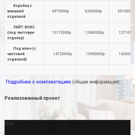
Коробка с
внешней
6975000р.
6200000р.
6510000р
отделкой
УАЙТ-БОКС
(под чистовую
13175000р.
12400000р.
12710000
отделку)
Под ключ (с
чистовой
14725000р.
13950000р.
14260000
отделкой)
Подробнее о комплектациях
(общая информация).
Реализованный проект
Error