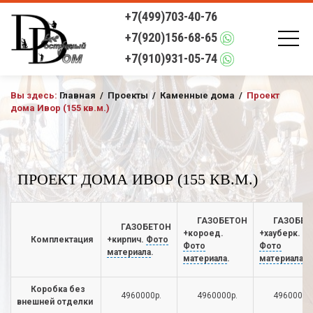
+7(499)703-40-76
+7(920)156-68-65
+7(910)931-05-74
Вы здесь:
Главная
/
Проекты
/
Каменные дома
/
Проект
дома Ивор (155 кв.м.)
ПРОЕКТ ДОМА ИВОР (155 КВ.М.)
ГАЗОБЕТОН
ГАЗОБЕТ
ГАЗОБЕТОН
+короед.
+хауберк.
Комплектация
+кирпич.
Фото
Фото
Фото
материала
.
материала
.
материала
.
Коробка без
4960000р.
4960000р.
4960000р
внешней отделки