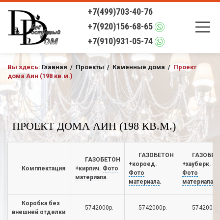
+7(499)703-40-76
+7(920)156-68-65
+7(910)931-05-74
Вы здесь:
Главная
/
Проекты
/
Каменные дома
/
Проект
дома Аин (198 кв.м.)
ПРОЕКТ ДОМА АИН (198 КВ.М.)
ГАЗОБЕТОН
ГАЗОБЕТ
ГАЗОБЕТОН
+короед.
+хауберк.
Комплектация
+кирпич.
Фото
Фото
Фото
материала
.
материала
.
материала
.
Коробка без
5742000р.
5742000р.
5742000р
внешней отделки