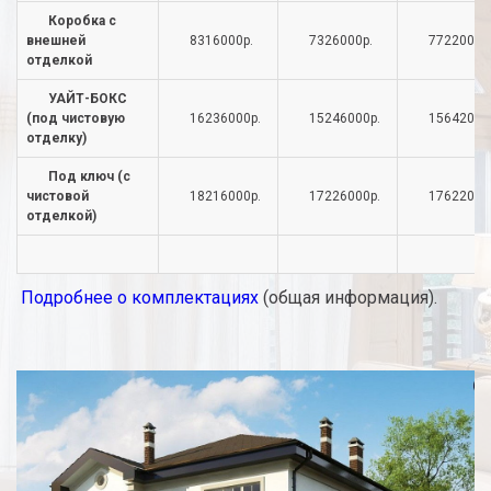
Коробка с
внешней
8316000р.
7326000р.
7722000р
отделкой
УАЙТ-БОКС
(под чистовую
16236000р.
15246000р.
15642000
отделку)
Под ключ (с
чистовой
18216000р.
17226000р.
17622000
отделкой)
Подробнее о комплектациях
(общая информация).