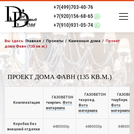
+7(499)703-40-76
+7(920)156-68-65
+7(910)931-05-74
Вы здесь:
Главная
/
Проекты
/
Каменные дома
/
Проект
дома Фавн (135 кв.м.)
ПРОЕКТ ДОМА ФАВН (135 КВ.М.)
ГАЗОБЕТОН
ГАЗОБЕТ
ГАЗОБЕТОН
+короед.
+хауберк.
Комплектация
+кирпич.
Фото
Фото
Фото
материала
.
материала
.
материала
.
Коробка без
4480000р.
4480000р.
4480000р
внешней отделки