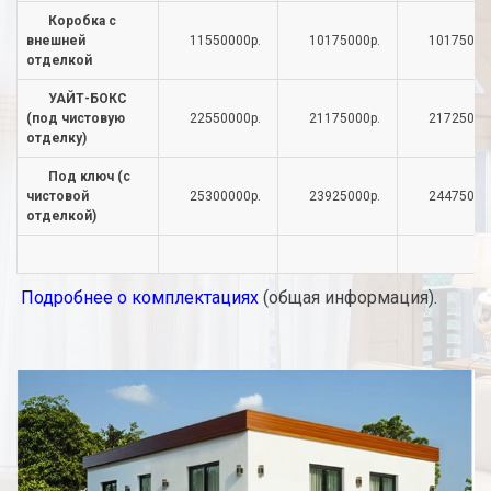
Коробка с
внешней
11550000р.
10175000р.
10175000
отделкой
УАЙТ-БОКС
(под чистовую
22550000р.
21175000р.
21725000
отделку)
Под ключ (с
чистовой
25300000р.
23925000р.
24475000
отделкой)
Подробнее о комплектациях
(общая информация).