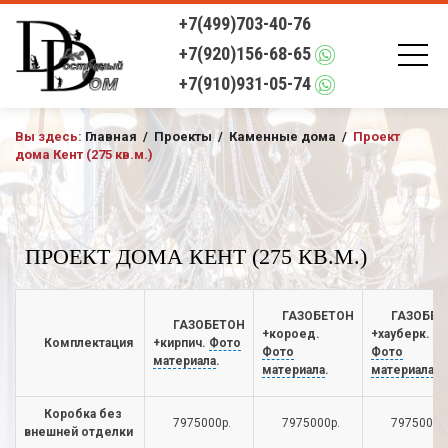
+7(499)703-40-76
+7(920)156-68-65
+7(910)931-05-74
Вы здесь:
Главная
/
Проекты
/
Каменные дома
/
Проект
дома Кент (275 кв.м.)
ПРОЕКТ ДОМА КЕНТ (275 КВ.М.)
ГАЗОБЕТОН
ГАЗОБЕТ
ГАЗОБЕТОН
+короед.
+хауберк.
Комплектация
+кирпич.
Фото
Фото
Фото
материала
.
материала
.
материала
.
Коробка без
7975000р.
7975000р.
7975000р
внешней отделки