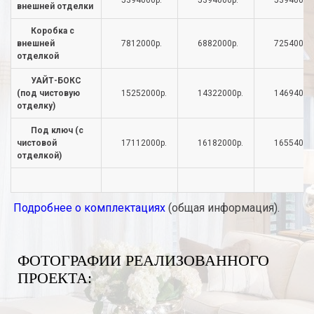
5394000р.
5394000р.
5394000р
внешней отделки
Коробка с
внешней
7812000р.
6882000р.
7254000р
отделкой
УАЙТ-БОКС
(под чистовую
15252000р.
14322000р.
14694000
отделку)
Под ключ (с
чистовой
17112000р.
16182000р.
16554000
отделкой)
Подробнее о комплектациях
(общая информация).
ФОТОГРАФИИ РЕАЛИЗОВАННОГО
ПРОЕКТА: