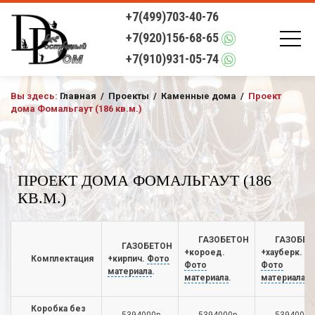
+7(499)703-40-76
+7(920)156-68-65
+7(910)931-05-74
Вы здесь:
Главная
/
Проекты
/
Каменные дома
/
Проект
дома Фомальгаут (186 кв.м.)
ПРОЕКТ ДОМА ФОМАЛЬГАУТ (186
КВ.М.)
ГАЗОБЕТОН
ГАЗОБЕТ
ГАЗОБЕТОН
+короед.
+хауберк.
Комплектация
+кирпич.
Фото
Фото
Фото
материала
.
материала
.
материала
.
Коробка без