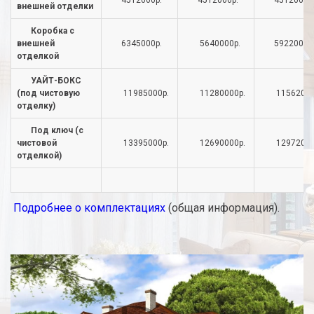
4512000р.
4512000р.
4512000р
внешней отделки
Коробка с
внешней
6345000р.
5640000р.
5922000р
отделкой
УАЙТ-БОКС
(под чистовую
11985000р.
11280000р.
11562000
отделку)
Под ключ (с
чистовой
13395000р.
12690000р.
12972000
отделкой)
Подробнее о комплектациях
(общая информация).