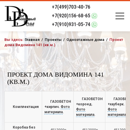
+7(499)703-40-76
+7(920)156-68-65
+7(910)931-05-74
Вы здесь:
Главная
/
Проекты
/
Одноэтажные дома
/
Проект
дома Видомина 141 (кв.м.)
ПРОЕКТ ДОМА ВИДОМИНА 141
(КВ.М.)
ГАЗОБЕТОН
ГАЗОБЕТ
ГАЗОБЕТОН
+короед.
+хауберк.
Комплектация
+кирпич.
Фото
Фото
Фото
материала
.
материала
.
материала
.
Коробка без