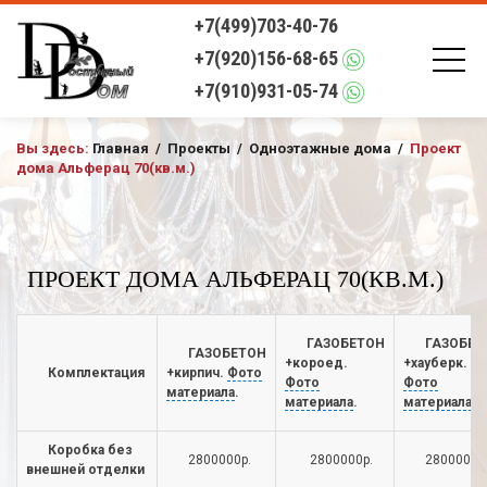
+7(499)703-40-76
+7(920)156-68-65
+7(910)931-05-74
Вы здесь:
Главная
/
Проекты
/
Одноэтажные дома
/
Проект
дома Альферац 70(кв.м.)
ПРОЕКТ ДОМА АЛЬФЕРАЦ 70(КВ.М.)
ГАЗОБЕТОН
ГАЗОБЕТ
ГАЗОБЕТОН
+короед.
+хауберк.
Комплектация
+кирпич.
Фото
Фото
Фото
материала
.
материала
.
материала
.
Коробка без
2800000р.
2800000р.
2800000р
внешней отделки