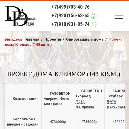
+7(499)703-40-76
+7(920)156-68-65
+7(910)931-05-74
Вы здесь:
Главная
/
Проекты
/
Одноэтажные дома
/
Проект
дома Клеймор (148 кв.м.)
ПРОЕКТ ДОМА КЛЕЙМОР (148 КВ.М.)
ГАЗОБЕТОН
ГАЗОБЕТ
ГАЗОБЕТОН
+короед.
+хауберк.
Комплектация
+кирпич.
Фото
Фото
Фото
материала
.
материала
.
материала
.
Коробка без
4736000р.
4736000р.
4736000р
внешней отделки