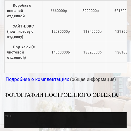
Коробка с
внешней
6660000р.
5920000р.
6216000р
отделкой
УАЙТ-БОКС
(под чистовую
12580000р.
11840000р.
12136000
отделку)
Под ключ (с
чистовой
14060000р.
13320000р.
13616000
отделкой)
Подробнее о комплектациях
(общая информация).
ФОТОГРАФИИ ПОСТРОЕННОГО ОБЪЕКТА:
Error