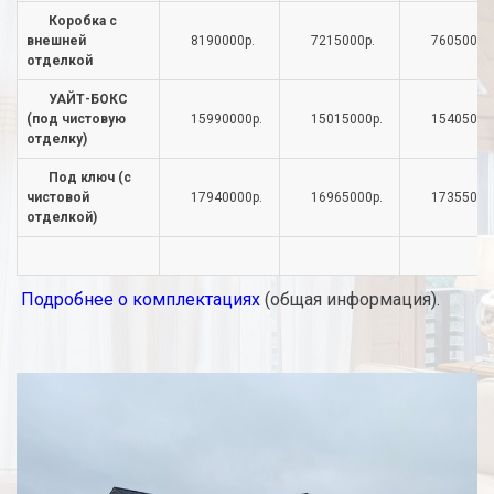
Коробка с
внешней
8190000р.
7215000р.
7605000р
отделкой
УАЙТ-БОКС
(под чистовую
15990000р.
15015000р.
15405000
отделку)
Под ключ (с
чистовой
17940000р.
16965000р.
17355000
отделкой)
Подробнее о комплектациях
(общая информация).