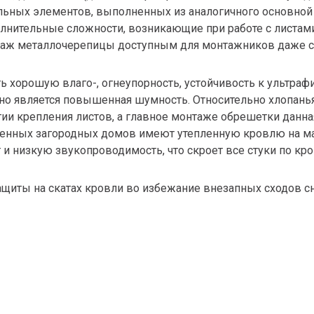
ьных элементов, выполненных из аналогичного основной 
полнительные сложности, возникающие при работе с листам
нтаж металлочерепицы доступным для монтажников даже 
ь хорошую влаго-, огнеупорность, устойчивость к ультра
 является повышенная шумность. Относительно хлопанья 
ии крепления листов, а главное монтаже обрешетки данная 
менных загородных домов имеют утепленную кровлю на ма
 низкую звукопроводимость, что скроет все стуки по кро
защиты на скатах кровли во избежание внезапных сходов 