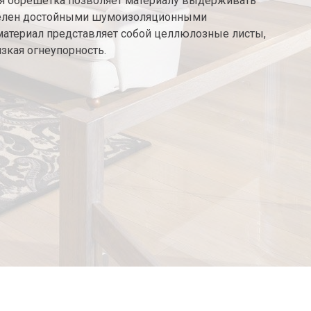
ая обрешётка позволяет материалу выдерживать
наделен достойными шумоизоляционными
т материал представляет собой целлюлозные листы,
зкая огнеупорность.