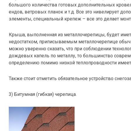
большого количества готовых дополнительных кровел
ендов, ветровых планок и т.д. Все это нивелирует до
элементы, специальный крепеж – все это делает мо
Крыша, выполненная из металлочерепицы, будет имет
недостатком, приписываемым металлочерепице обычно
можно уверенно сказать, что при соблюдении технолог
дождевых капель по металлу, то большинство совре
определению помимо низкой теплопроводности имеет и
Также стоит отметить обязательное устройство снего
3) Битумная (гибкая) черепица.